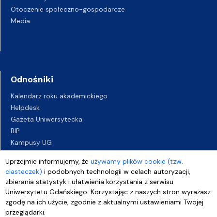
Otoczenie społeczno-gospodarcze
Media
Odnośniki
Kalendarz roku akademickiego
Helpdesk
Gazeta Uniwersytecka
BIP
Kampusy UG
Biuro Karier UG
Uprzejmie informujemy, że
używamy plików cookie (tzw.
Oferty pracy
ciasteczek)
i podobnych technologii w celach autoryzacji,
Deklaracja dostępności
zbierania statystyk i ułatwienia korzystania z serwisu
Uniwersytetu Gdańskiego. Korzystając z naszych stron wyrażasz
zgodę na ich użycie, zgodnie z aktualnymi ustawieniami Twojej
przeglądarki.