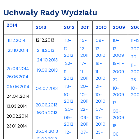
Uchwały Rady Wydziału
2014
2013
2012
2011
2010
2009
20
11.12.2014
12.12.2013
13-
15-
09-
10-
11-1
12-
12-
12-
12-
20
23.10.2014
21.11.2013
2012
2011
2010
2009
20-
24.10.2013
22-
17-
18-
19-11-
11-
25.09.2014
19.09.2013
11-
11-
11-
2009
20
26.06.2014
2012
2011
2010
22-
23-
18-
20-
21-
05.06.2014
10-
10-
04.07.2013
10-
10-
10-
2009
20
24.04.2014
2012
2011
2010
17-
20.06.2013
13.03.2014
20-
22-
07-
09-
16.05.2013
20.02.2014
09-
09-
10-
2009
2012
2011
2010
18-
23.01.2014
25.04.2013
12-
07-
23-
06-