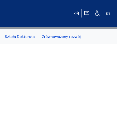
Szkoła Doktorska
Zrównoważony rozwój
zonych naborów
 studenckiej WMFiI