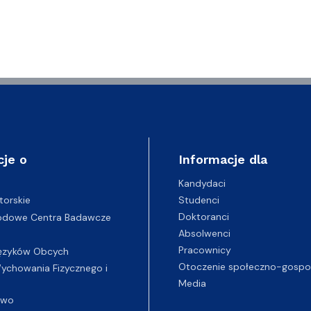
cje o
Informacje dla
Kandydaci
Studenci
torskie
Doktoranci
odowe Centra Badawcze
Absolwenci
Pracownicy
ęzyków Obcych
Otoczenie społeczno-gospo
chowania Fizycznego i
Media
two