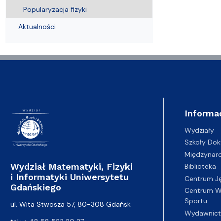
Wydziałowe Komisje i Zespoły
Badania naukowe
Portal Pracownika
Aktualności
Praktyki
Popularyzacja fizyki
Aktualności
Informa
Wydziały
Szkoły Dok
Międzynar
Wydział Matematyki, Fizyki
Biblioteka
i Informatyki Uniwersytetu
Centrum J
Gdańskiego
Centrum Wy
Sportu
ul. Wita Stwosza 57, 80-308 Gdańsk
Wydawnic