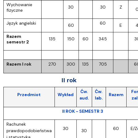
Wychowanie
30
30
Z
fizyczne
Język angielski
60
60
E
Razem
135
150
60
345
3
semestr 2
Razem I rok
270
300
135
705
6
II rok
Ćw.
Ćw.
For
Przedmiot
Wykład
Razem
aud.
lab.
zal
II ROK - SEMESTR 3
Rachunek
30
60
E/Z
prawdopodobieństwa
30
i statystyka