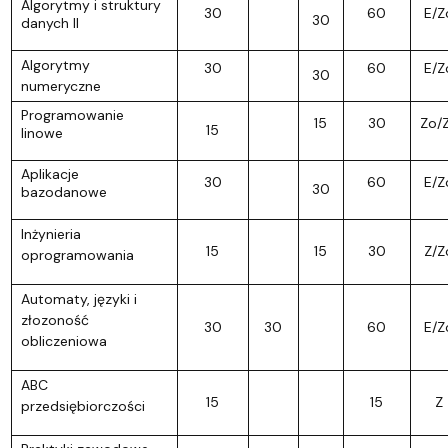
Algorytmy i struktury
30
60
E/Z
30
danych II
Algorytmy
30
60
E/Z
30
numeryczne
Programowanie
15
30
Zo/
15
linowe
Aplikacje
30
60
E/Z
30
bazodanowe
Inżynieria
15
15
30
Z/Z
oprogramowania
Automaty, języki i
złozoność
30
30
60
E/Z
obliczeniowa
ABC
15
15
Z
przedsiębiorczości