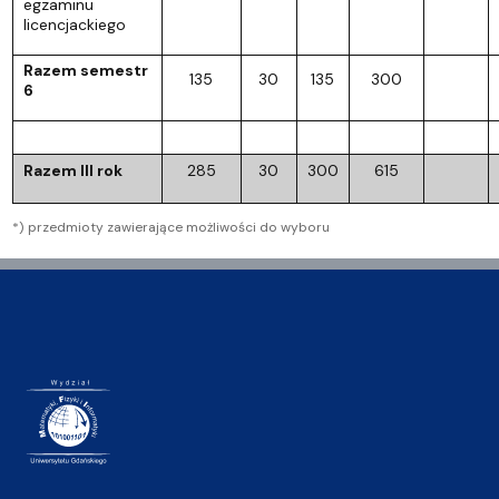
egzaminu
licencjackiego
Razem semestr
135
30
135
300
6
Razem III rok
285
30
300
615
*) przedmioty zawierające możliwości do wyboru