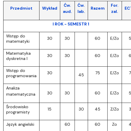
Ćw.
Ćw.
For.
Przedmiot
Wykład
Razem
EC
aud.
lab.
zal.
I ROK - SEMESTR 1
Wstęp do
30
30
60
E/Zo
matematyki
Matematyka
30
30
60
E/Zo
dyskretna I
Wstęp do
30
75
E/Zo
7
45
programowania
Analiza
30
30
60
E/Zo
matematyczna
Środowisko
15
30
45
Z/Zo
programisty
Język angielski
60
60
Zo