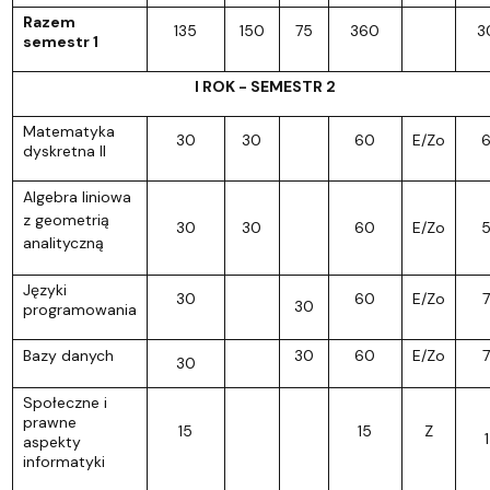
Razem
135
150
75
360
3
semestr 1
I ROK - SEMESTR 2
Matematyka
30
30
60
E/Zo
dyskretna II
Algebra liniowa
z geometrią
30
30
60
E/Zo
analityczną
Języki
30
60
E/Zo
7
30
programowania
Bazy danych
30
60
E/Zo
7
30
Społeczne i
prawne
15
15
Z
1
aspekty
informatyki