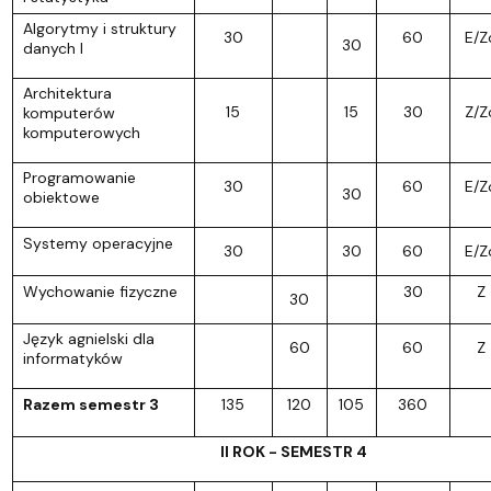
Algorytmy i struktury
30
60
E/Z
30
danych I
Architektura
15
15
30
Z/Z
komputerów
komputerowych
Programowanie
30
60
E/Z
30
obiektowe
Systemy operacyjne
30
30
60
E/Z
Wychowanie fizyczne
30
Z
30
Język agnielski dla
60
60
Z
informatyków
Razem semestr 3
135
120
105
360
II ROK - SEMESTR 4