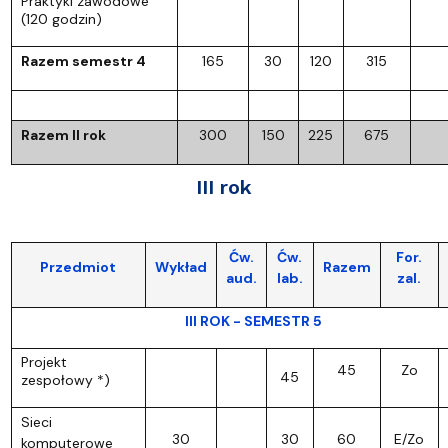
Praktyki zawodowe
(120 godzin)
Razem semestr 4
165
30
120
315
Razem II rok
300
150
225
675
III rok
Ćw.
Ćw.
For.
Przedmiot
Wykład
Razem
aud.
lab.
zal.
III ROK - SEMESTR 5
Projekt
45
Zo
45
zespołowy *)
Sieci
30
30
60
E/Zo
komputerowe