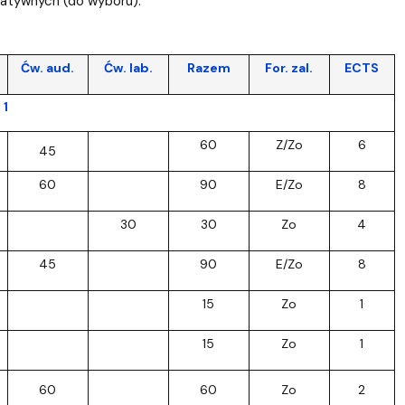
tatywnych (do wyboru).
Ćw. aud.
Ćw. lab.
Razem
For. zal.
ECTS
 1
60
Z/Zo
6
45
60
90
E/Zo
8
30
30
Zo
4
45
90
E/Zo
8
15
Zo
1
15
Zo
1
60
60
Zo
2