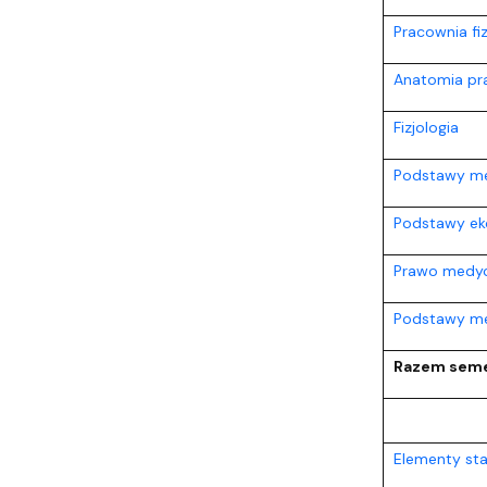
Pracownia fi
Anatomia pr
Fizjologia
Podstawy med
Podstawy eko
Prawo medycz
Podstawy me
Razem seme
Elementy sta