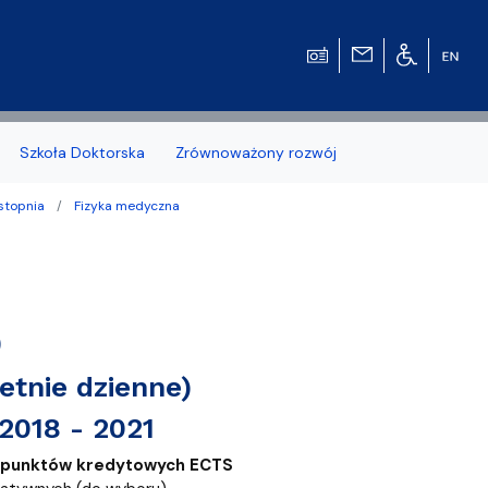
Szkoła Doktorska
Zrównoważony rozwój
 stopnia
Fizyka medyczna
zonych naborów
)
etnie dzienne)
 studenckiej WMFiI
2018 - 2021
 punktów kredytowych ECTS