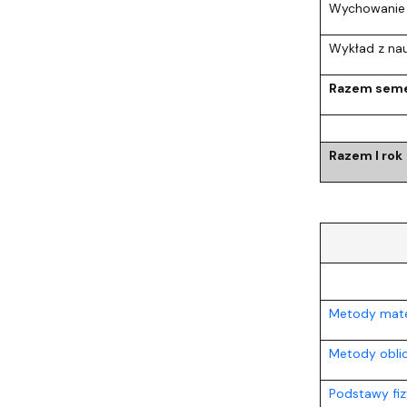
Wychowanie 
Wykład z nau
Razem seme
Razem I rok
Metody mate
Metody oblic
Podstawy fizy