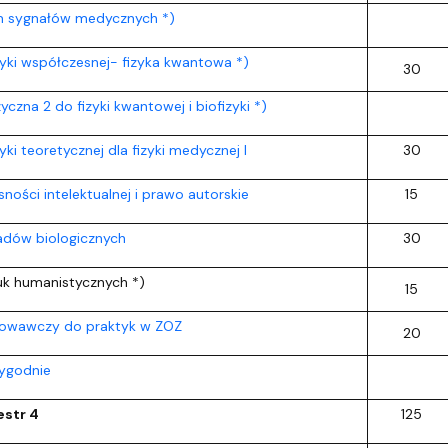
m sygnałów medycznych *)
yki współczesnej- fizyka kwantowa *)
30
yczna 2 do fizyki kwantowej i biofizyki *)
ki teoretycznej dla fizyki medycznej I
30
ności intelektualnej i prawo autorskie
15
ładów biologicznych
30
uk humanistycznych *)
15
towawczy do praktyk w ZOZ
20
tygodnie
str 4
125