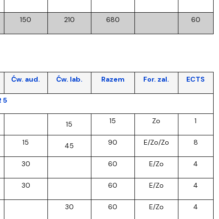
150
210
680
60
Ćw. aud.
Ćw. lab.
Razem
For. zal.
ECTS
R 5
15
Zo
1
15
15
90
E/Zo/Zo
8
45
30
60
E/Zo
4
30
60
E/Zo
4
30
60
E/Zo
4