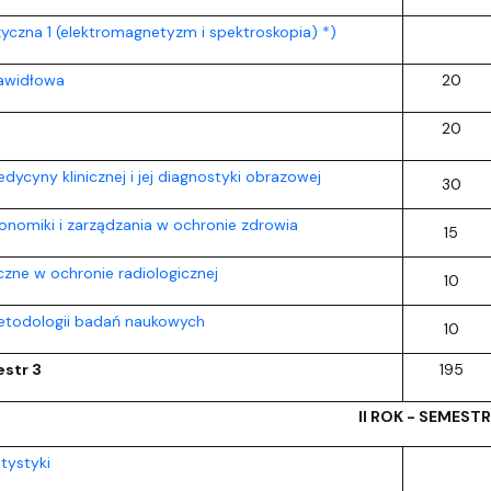
zyczna 1 (elektromagnetyzm i spektroskopia) *)
awidłowa
20
20
ycyny klinicznej i jej diagnostyki obrazowej
30
nomiki i zarządzania w ochronie zdrowia
15
ne w ochronie radiologicznej
10
todologii badań naukowych
10
str 3
195
II ROK - SEMESTR
tystyki