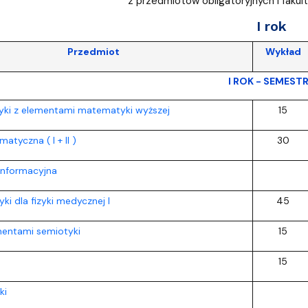
z przedmiotów obligatoryjnych i fakul
I rok
Przedmiot
Wykład
I ROK - SEMESTR
yki z elementami matematyki wyższej
15
atyczna ( I + II )
30
informacyjna
ki dla fizyki medycznej I
45
mentami semiotyki
15
15
ki