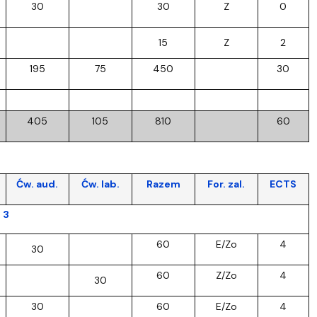
30
30
Z
0
15
Z
2
195
75
450
30
405
105
810
60
Ćw. aud.
Ćw. lab.
Razem
For. zal.
ECTS
 3
60
E/Zo
4
30
60
Z/Zo
4
30
30
60
E/Zo
4