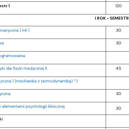
str 1
120
I ROK - SEMESTR
atyczna ( I+II )
30
wa
30
rogramowania
ki dla fizyki medycznej II
45
zyczna 1 (mechanika z termodynamiką) *)
yczna
30
 elementami psychologii klinicznej
30
ki