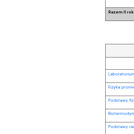
Razem II rok
Laboratorium 
Fizyka promi
Podstawy fizy
Biotermodyna
Podstawy radi