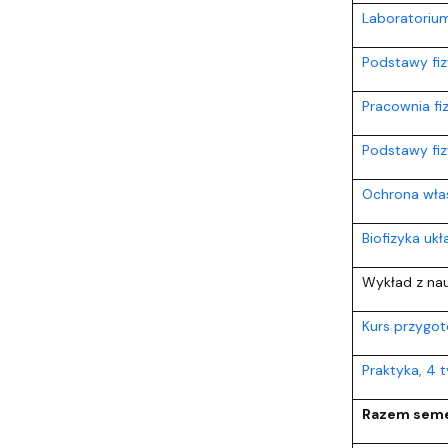
Laboratoriu
Podstawy fiz
Pracownia fiz
Podstawy fizy
Ochrona włas
Biofizyka uk
Wykład z na
Kurs przygo
Praktyka, 4 
Razem seme