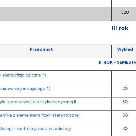
320
III rok
Przedmiot
Wykład
III ROK - SEMEST
elektrofizjologiczne *)
eniowania jonizującego *)
30
ki teoretycznej dla fizyki medycznej II
30
mika z elementami fizyki statystycznej
30
ologii i kontrola jakości w radiologii
30