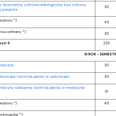
a, dozymetria, ochrona radiologiczna, kurs ochrony
30
ej pacjenta
wyboru *)
45
ouczelniany *)
30
str 5
225
III ROK - SEMEST
edyczna
30
oterapii i kontrola jakości w radioterapii
30
ycyny nuklearnej i kontrola jakości w medycynie
15
wyboru *)
45
icencjackie *)