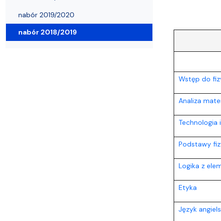
Wydziałowe Komisje i Zespoły
Badania naukowe
Portal Pracownika
Aktualności
Praktyki
nabór 2019/2020
nabór 2018/2019
Wstęp do fiz
Analiza matem
Technologia 
Podstawy fizy
Logika z ele
Etyka
Język angiels