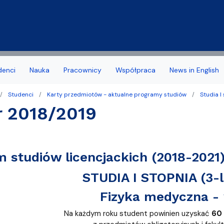
Przejdź do treści
denci
Nauka
Pracownicy
Współpraca
News in English
Studenci
Karty przedmiotów - aktualne programy studiów
Studia I
a Wydziału
 stypendia, obrony, nagrody
acyjny
Deklaracja dostępności
Biuro Karier
r 2018/2019
noris Causa
we
Jakość kształcenia
amowe Kierunków
tudenta 1 roku
Programy studiów zakońc
 studiów licencjackich (2018-2021
ziału
 studencka
Samorząd Studentów
STUDIA I STOPNIA (3-l
Dziekanatu
Dofinansowanie aktywności
Fizyka medyczna - 
yplomowe
Na każdym roku student powinien uzyskać
60