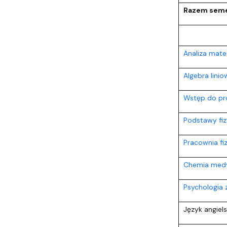
Razem seme
Analiza matem
Algebra linio
Wstęp do p
Podstawy fizy
Pracownia fi
Chemia med
Psychologia z
Język angiels