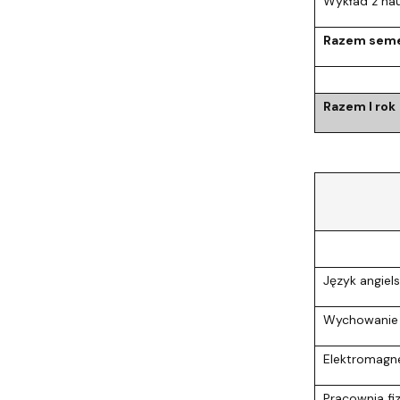
Wykład z nau
Razem seme
Razem I rok
Język angiels
Wychowanie 
Elektromagn
Pracownia fi