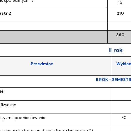
k społecznych *)
15
str 2
210
360
II rok
Przedmiot
Wykła
II ROK - SEMESTR
ki
fizyczne
etyzm i promieniowanie
30
zyczna - elektromagnetyzm i fizyka kwantowa *)