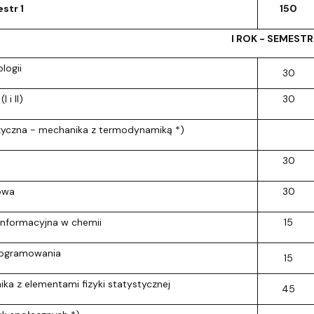
str 1
150
I ROK - SEMESTR
logii
30
 i II)
30
zyczna - mechanika z termodynamiką *)
30
owa
30
informacyjna w chemii
15
rogramowania
15
a z elementami fizyki statystycznej
45