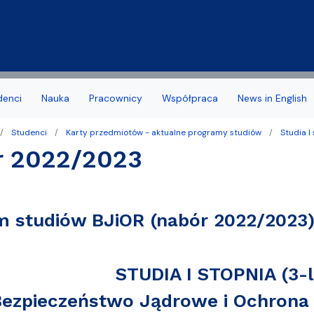
Przejdź do treści
denci
Nauka
Pracownicy
Współpraca
News in English
Studenci
Karty przedmiotów - aktualne programy studiów
Studia I
a Wydziału
 stypendia, obrony, nagrody
acyjny
Deklaracja dostępności
Biuro Karier
r 2022/2023
noris Causa
we
Jakość kształcenia
amowe Kierunków
tudenta 1 roku
Programy studiów zakońc
m studiów BJiOR (nabór 2022/2023
ziału
 studencka
Samorząd Studentów
Dziekanatu
Dofinansowanie aktywności
STUDIA I STOPNIA (3-l
yplomowe
ezpieczeństwo Jądrowe i Ochrona 