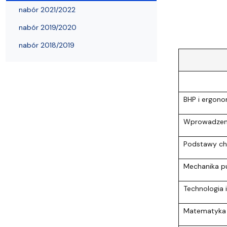
Wydziałowe Komisje i Zespoły
Badania naukowe
Portal Pracownika
Aktualności
Praktyki
nabór 2021/2022
nabór 2019/2020
nabór 2018/2019
BHP i ergono
Wprowadzeni
Podstawy che
Mechanika pun
Technologia 
Matematyka (I