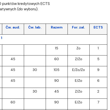
60 punktów kredytowych ECTS
tatywnych (do wyboru).
Ćw. aud.
Ćw. lab.
Razem
For. zal.
ECTS
 1
15
Zo
1
45
60
Z/Zo
5
45
30
105
E/Zo/Zo
9
45
90
E/Zo
6
30
45
Z/Zo
2
60
90
E/Zo
7