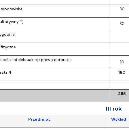
 środowiska
30
ultatywny *)
30
tygodnie
fizyczne
ności intelektualnej i prawo autorskie
15
str 4
180
285
III rok
Przedmiot
Wykład