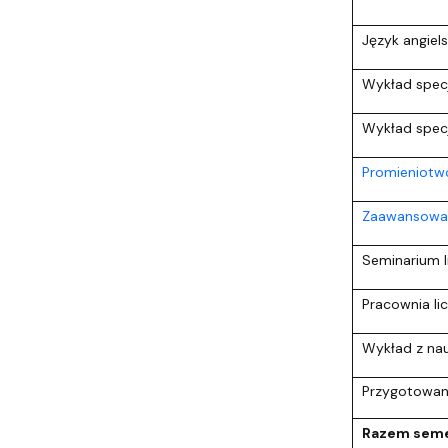
Język angiels
Wykład specja
Wykład specja
Promieniotw
Zaawansowan
Seminarium l
Pracownia li
Wykład z na
Przygotowani
Razem seme