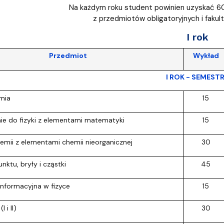
Na każdym roku student powinien uzyskać 
z przedmiotów obligatoryjnych i fakul
I rok
Przedmiot
Wykład
I ROK - SEMESTR
mia
15
e do fizyki z elementami matematyki
15
mii z elementami chemii nieorganicznej
30
ktu, bryły i cząstki
45
informacyjna w fizyce
15
 i II)
30