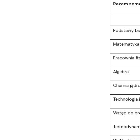
Razem seme
Podstawy bio
Matematyka (I
Pracownia fi
Algebra
Chemia jądr
Technologia 
Wstęp do p
Termodynamik