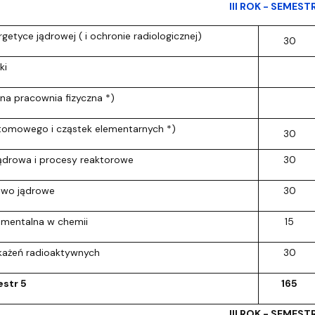
III ROK - SEMEST
getyce jądrowej ( i ochronie radiologicznej)
30
ki
a pracownia fizyczna *)
atomowego i cząstek elementarnych *)
30
ądrowa i procesy reaktorowe
30
two jądrowe
30
rumentalna w chemii
15
każeń radioaktywnych
30
str 5
165
III ROK - SEMEST