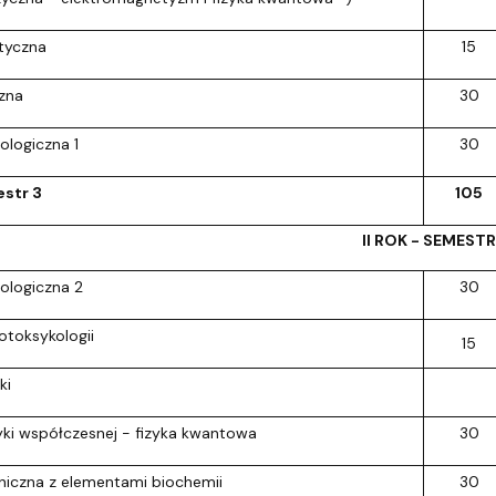
tyczna
15
zna
30
ologiczna 1
30
str 3
105
II ROK - SEMESTR
ologiczna 2
30
toksykologii
15
ki
yki współczesnej - fizyka kwantowa
30
iczna z elementami biochemii
30