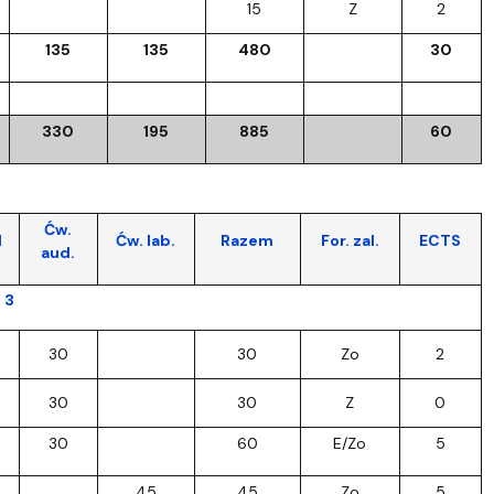
15
Z
2
135
135
480
30
330
195
885
60
Ćw.
d
Ćw. lab.
Razem
For. zal.
ECTS
aud.
 3
30
30
Zo
2
30
30
Z
0
30
60
E/Zo
5
45
45
Zo
5