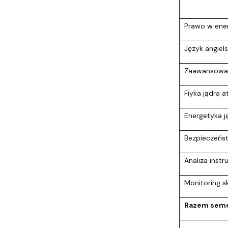
Prawo w ener
Język angiels
Zaawansowan
Fiyka jądra 
Energetyka j
Bezpieczeńs
Analiza inst
Monitoring s
Razem seme