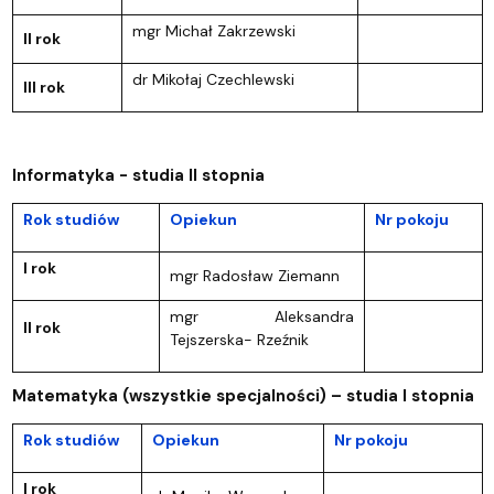
mgr Michał Zakrzewski
II rok
dr Mikołaj Czechlewski
III rok
Informatyka - studia II stopnia
Rok studiów
Opiekun
Nr pokoju
I rok
mgr Radosław Ziemann
mgr Aleksandra
II rok
Tejszerska- Rzeźnik
Matematyka (wszystkie specjalności) – studia I stopnia
Rok studiów
Opiekun
Nr pokoju
I rok