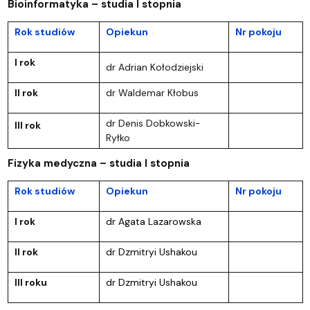
Bioinformatyka – studia I stopnia
Rok studiów
Opiekun
Nr pokoju
I rok
dr Adrian Kołodziejski
II rok
dr Waldemar Kłobus
dr Denis Dobkowski-
III rok
Ryłko
Fizyka medyczna – studia I stopnia
Rok studiów
Opiekun
Nr pokoju
I rok
dr Agata Lazarowska
II rok
dr Dzmitryi Ushakou
III roku
dr Dzmitryi Ushakou