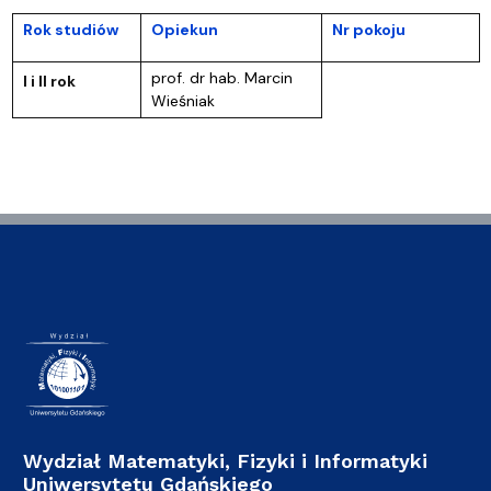
Rok studiów
Opiekun
Nr pokoju
prof. dr hab. Marcin
I i II rok
Wieśniak
Wydział Matematyki, Fizyki i Informatyki
Uniwersytetu Gdańskiego