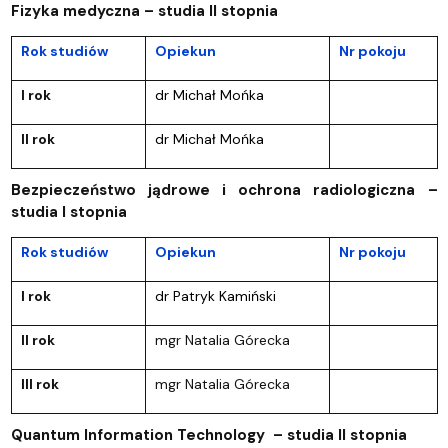
Fizyka medyczna – studia II stopnia
Rok studiów
Opiekun
Nr pokoju
I rok
dr Michał Mońka
II rok
dr Michał Mońka
Bezpieczeństwo jądrowe i ochrona radiologiczna –
studia I stopnia
Rok studiów
Opiekun
Nr pokoju
I rok
dr Patryk Kamiński
II rok
mgr Natalia Górecka
III rok
mgr Natalia Górecka
Quantum Information Technology – studia II stopnia