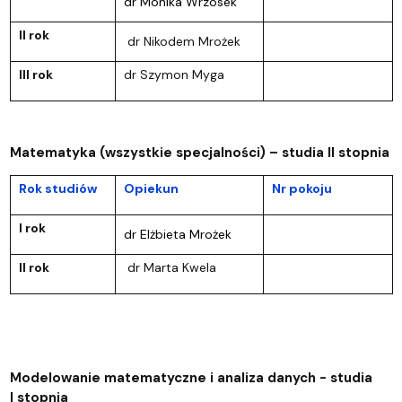
dr Monika Wrzosek
II rok
dr Nikodem Mrożek
III rok
dr Szymon Myga
Matematyka (wszystkie specjalności) – studia II stopnia
Rok studiów
Opiekun
Nr pokoju
I rok
dr Elżbieta Mrożek
II rok
dr Marta Kwela
Modelowanie matematyczne i analiza danych - studia
I stopnia