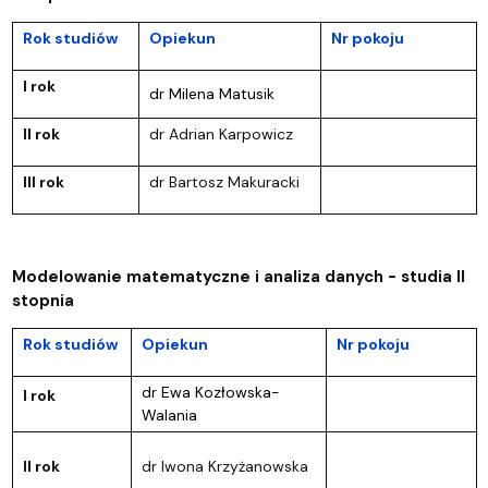
Rok studiów
Opiekun
Nr pokoju
I rok
dr Milena Matusik
II rok
dr Adrian Karpowicz
III rok
dr Bartosz Makuracki
Modelowanie matematyczne i analiza danych - studia II
stopnia
Rok studiów
Opiekun
Nr pokoju
dr Ewa Kozłowska-
I rok
Walania
II rok
dr Iwona Krzyżanowska