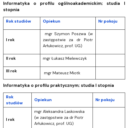
Informatyka o profilu ogólnoakademickim; studia I
stopnia
Rok studiów
Opiekun
Nr pokoju
mgr Szymon Poszwa (w
I rok
zastępstwie za dr Piotr
Arłukowicz, prof. UG)
II rok
mgr Łukasz Mielewczyk
III rok
mgr Mateusz Miotk
Informatyka o profilu praktycznym; studia I stopnia
Rok
Opiekun
Nr pokoju
studiów
mgr Aleksandra Laskowska
(w zastępstwie za dr Piotr
I rok
Arłukowicz, prof. UG)