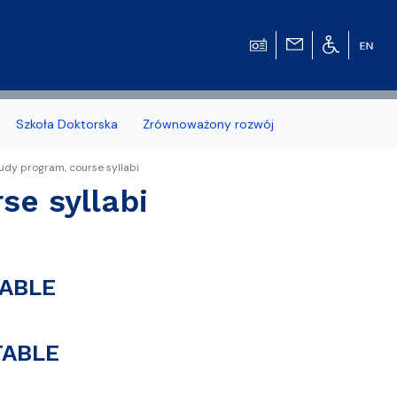
Szkoła Doktorska
Zrównoważony rozwój
udy program, course syllabi
se syllabi
zonych naborów
TABLE
 studenckiej WMFiI
TABLE