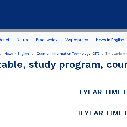
Przejdź do treści
denci
Nauka
Pracownicy
Współpraca
News in English
News in English
Quantum Information Technology (QIT)
Timetable, st
a Wydziału
 stypendia, obrony, nagrody
acyjny
Deklaracja dostępności
Biuro Karier
able, study program, cour
noris Causa
we
Jakość kształcenia
amowe Kierunków
tudenta 1 roku
Programy studiów zakońc
I YEAR TIME
ziału
 studencka
Samorząd Studentów
Dziekanatu
Dofinansowanie aktywności
II YEAR TIME
yplomowe