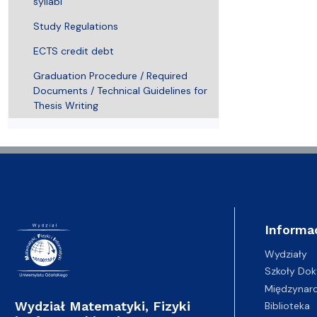
syllabi
Wydziałowe Komisje i Zespoły
Badania naukowe
Portal Pracownika
Aktualności
Praktyki
Study Regulations
ECTS credit debt
Graduation Procedure / Required
Documents / Technical Guidelines for
Thesis Writing
Informa
Wydziały
Szkoły Dok
Międzynar
Wydział Matematyki, Fizyki
Biblioteka