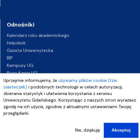
Odnośniki
Kalendarz roku akademickiego
Helpdesk
Gazeta Uniwersytecka
BIP
Kampusy UG
Biuro Karier UG
Uprzejmie informujemy, że
Oferty pracy
używamy plików cookie (tzw.
ciasteczek)
i podobnych technologii w celach autoryzacji,
Deklaracja dostępności
zbierania statystyk i ułatwienia korzystania z serwisu
Uniwersytetu Gdańskiego. Korzystając z naszych stron wyrażasz
zgodę na ich użycie, zgodnie z aktualnymi ustawieniami Twojej
przeglądarki.
Nie, dziękuję
Akceptuj