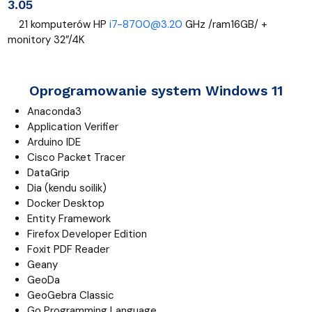
3.05
21 komputerów HP
i7-8700@3.20
GHz /ram16GB/ +
monitory 32”/4K
Oprogramowanie system Windows 11
Anaconda3
Application Verifier
Arduino IDE
Cisco Packet Tracer
DataGrip
Dia (kendu soilik)
Docker Desktop
Entity Framework
Firefox Developer Edition
Foxit PDF Reader
Geany
GeoDa
GeoGebra Classic
Go Programming Language