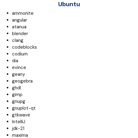
Ubuntu
ammonite
angular
atanua
blender
clang
codeblocks
codium
dia
evince
geany
geogebra
ghdl
gimp
gnupg
gnuplot-qt
gtkwave
IntelliJ
jdk-21
maxima