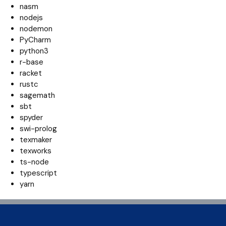
nasm
nodejs
nodemon
PyCharm
python3
r-base
racket
rustc
sagemath
sbt
spyder
swi-prolog
texmaker
texworks
ts-node
typescript
yarn