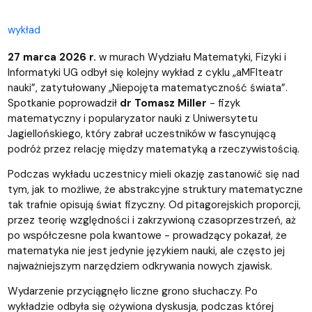
wykład
27 marca 2026 r.
w murach Wydziału Matematyki, Fizyki i
Informatyki UG odbył się kolejny wykład z cyklu „aMFIteatr
nauki”, zatytułowany „Niepojęta matematyczność świata”.
Spotkanie poprowadził
dr Tomasz Miller
- fizyk
matematyczny i popularyzator nauki z Uniwersytetu
Jagiellońskiego, który zabrał uczestników w fascynującą
podróż przez relację między matematyką a rzeczywistością.
Podczas wykładu uczestnicy mieli okazję zastanowić się nad
tym, jak to możliwe, że abstrakcyjne struktury matematyczne
tak trafnie opisują świat fizyczny. Od pitagorejskich proporcji,
przez teorię względności i zakrzywioną czasoprzestrzeń, aż
po współczesne pola kwantowe - prowadzący pokazał, że
matematyka nie jest jedynie językiem nauki, ale często jej
najważniejszym narzędziem odkrywania nowych zjawisk.
Wydarzenie przyciągnęło liczne grono słuchaczy. Po
wykładzie odbyła się ożywiona dyskusja, podczas której