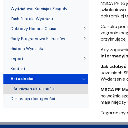
Wydziałowe Komisje i Zespoły
Badania naukowe
Portal Pracownika
Aktualności
Praktyki
MSCA PF to j
Wydziałowe Komisje i Zespoły
szkoleniowo
doktorskiej (
Zasłużeni dla Wydziału
Co roku pona
Doktorzy Honoris Causa
zagraniczne
Rady Programowe Kierunków
przyjmującej
Historia Wydziału
Aby zapewni
informacyj
import
Jak zdobyć
Kontakt
uczelniach S
Aktualności
Wydarzenie o
Archiwum aktualności
MSCA PF Ma
najważniejsz
Deklaracja dostępności
maja między 
Tegoroczny n