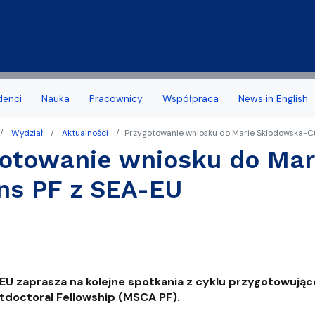
Przejdź do treści
denci
Nauka
Pracownicy
Współpraca
News in English
Wydział
Aktualności
Przygotowanie wniosku do Marie Sklodowska-Cu
a Wydziału
 stypendia, obrony, nagrody
acyjny
Deklaracja dostępności
Biuro Karier
gotowanie wniosku do Mar
noris Causa
we
Jakość kształcenia
ns PF z SEA-EU
amowe Kierunków
tudenta 1 roku
Programy studiów zakońc
ziału
 studencka
Samorząd Studentów
Dziekanatu
Dofinansowanie aktywności
EU zaprasza na kolejne spotkania z cyklu przygotowują
yplomowe
tdoctoral Fellowship (MSCA PF).