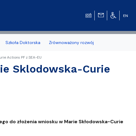
Szkoła Doktorska
Zrównoważony rozwój
rie Actions PF z SEA-EU
ie Sklodowska-Curie
zonych naborów
 studenckiej WMFiI
cego do złożenia wniosku w Marie Skłodowska-Curie