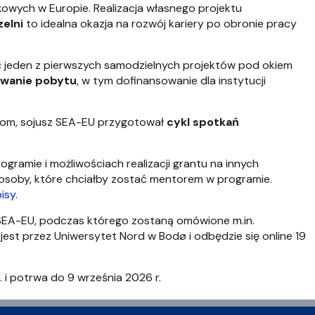
owych w Europie. Realizacja własnego projektu
zelni
to idealna okazja na rozwój kariery po obronie pracy
jeden z pierwszych samodzielnych projektów pod okiem
owanie pobytu
, w tym dofinansowanie dla instytucji
tom, sojusz SEA-EU przygotował
cykl spotkań
ogramie i możliwościach realizacji grantu na innych
osoby, które chciałby zostać mentorem w programie.
isy.
 SEA-EU, podczas którego zostaną omówione m.in.
st przez Uniwersytet Nord w Bodø i odbędzie się online 19
i potrwa do 9 września 2026 r.