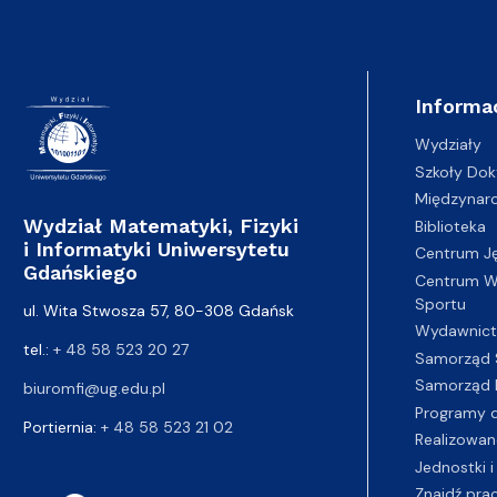
Informa
Wydziały
Szkoły Dok
Międzynar
Wydział Matematyki, Fizyki
Biblioteka
i Informatyki Uniwersytetu
Centrum J
Gdańskiego
Centrum Wy
Sportu
ul. Wita Stwosza 57, 80-308 Gdańsk
Wydawnic
tel.:
+ 48 58 523 20 27
Samorząd 
Samorząd 
biuromfi@ug.edu.pl
Programy d
Portiernia:
+ 48 58 523 21 02
Realizowan
Jednostki i
Znajdź pra