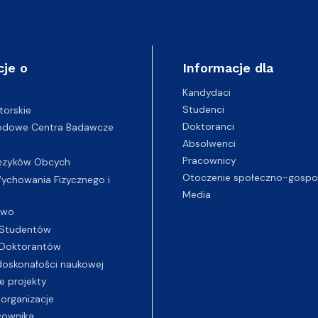
cje o
Informacje dla
Kandydaci
Studenci
torskie
Doktoranci
odowe Centra Badawcze
Absolwenci
Pracownicy
ęzyków Obcych
Otoczenie społeczno-gospo
chowania Fizycznego i
Media
two
Studentów
Doktorantów
oskonałości naukowej
e projekty
 organizacje
cownika