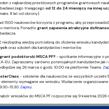
eden z najbardziej prestiżowych programów grantowych nauk
-badawczego trwającego
od 12 do 24 miesięcy na innej uc
maks. 8 lat od obrony).
d 1500 naukowców korzysta z programu, aby przeprowadzić 
go mentora. Ponadto
grant zapewnia atrakcyjne dofinans
 badacza.
ć niezbędną wiedzę potrzebną do złożenia wniosku kandyda
nych
oraz szkoleń dla kandydatów i mentorów.
 grant podoktorski MSCA PF?
- spotkanie informacyjne o pr
EA-EU. Zapraszamy zarówno potencjalnych kandydatów jak i 
dbędzie się 26 marca o godz. 10:00 na platformie Teams.
Zap
sterClass
- szkolenie dla naukowców ze wszystkich uczelni
e elementy wymagane we wniosku. Wydarzenie organizowane je
9:30-15:30.
Zapisy.
abór wniosków do MSCA PF rozpocznie się 9 kwietnia 2026 r. 