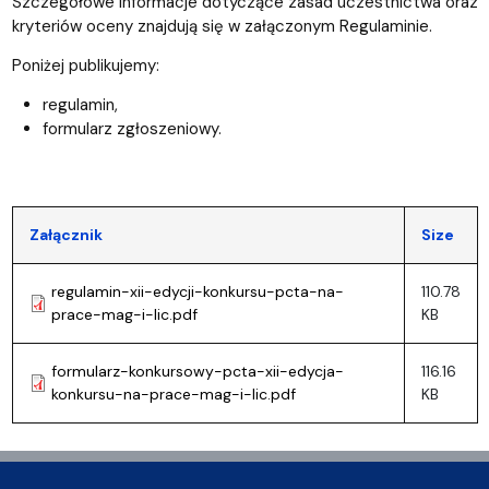
Szczegółowe informacje dotyczące zasad uczestnictwa oraz
kryteriów oceny znajdują się w załączonym Regulaminie.
Poniżej publikujemy:
regulamin,
formularz zgłoszeniowy.
Załącznik
Size
regulamin-xii-edycji-konkursu-pcta-na-
110.78
prace-mag-i-lic.pdf
KB
formularz-konkursowy-pcta-xii-edycja-
116.16
konkursu-na-prace-mag-i-lic.pdf
KB