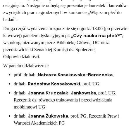
osiągnięciu. Następnie odbędą się prezentacje laureatek i laureatów
zwycięskich prac nagrodzonych w konkursie „Włączam płeć do
badań”.
Druga część wydarzenia rozpocznie się o godz. 13.00 (po przerwie
„Czy nauka ma płeć?”
kawowej) panelem dyskusyjnym pt.
,
współorganizowanym przez Bibliotekę Główną UG oraz
przedstawicielki Senackiej Komisji ds. Społecznej
Odpowiedzialności.
W panelu udział wezmą:
Natasza Kosakowska-Berezecka
prof. dr hab.
,
Radosław Kossakowski
dr hab.
, prof. UG
Joanna Kruczalak-Jankowska
dr hab.
, prof. UG,
Rzecznik ds. równego traktowania i przeciwdziałania
mobbingowi UG
Joanna Żukowska
dr hab.
, prof. PG, Rzecznik Praw i
Wartości Akademickich PG