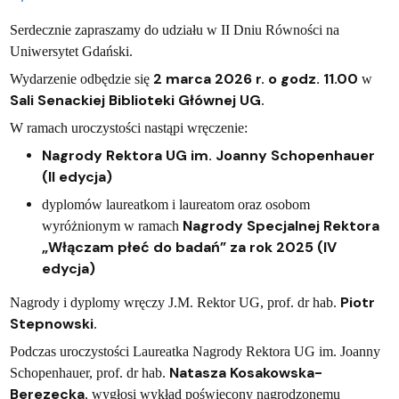
Serdecznie zapraszamy do udziału w II Dniu Równości na
Uniwersytet Gdański.
2 marca 2026 r. o godz. 11.00
Wydarzenie odbędzie się
w
Sali Senackiej Biblioteki Głównej UG
.
W ramach uroczystości nastąpi wręczenie:
Nagrody Rektora UG im. Joanny Schopenhauer
(II edycja)
dyplomów laureatkom i laureatom oraz osobom
Nagrody Specjalnej Rektora
wyróżnionym w ramach
„Włączam płeć do badań” za rok 2025 (IV
edycja)
Piotr
Nagrody i dyplomy wręczy J.M. Rektor UG, prof. dr hab.
Stepnowski
.
Podczas uroczystości Laureatka Nagrody Rektora UG im. Joanny
Natasza Kosakowska-
Schopenhauer, prof. dr hab.
Berezecka
, wygłosi wykład poświęcony nagrodzonemu