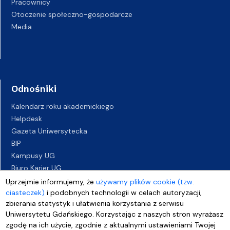
Pracownicy
Otoczenie społeczno-gospodarcze
Media
Odnośniki
Kalendarz roku akademickiego
Helpdesk
Gazeta Uniwersytecka
BIP
Kampusy UG
Biuro Karier UG
Oferty pracy
Uprzejmie informujemy, że
używamy plików cookie (tzw.
Deklaracja dostępności
ciasteczek)
i podobnych technologii w celach autoryzacji,
zbierania statystyk i ułatwienia korzystania z serwisu
Uniwersytetu Gdańskiego. Korzystając z naszych stron wyrażasz
zgodę na ich użycie, zgodnie z aktualnymi ustawieniami Twojej