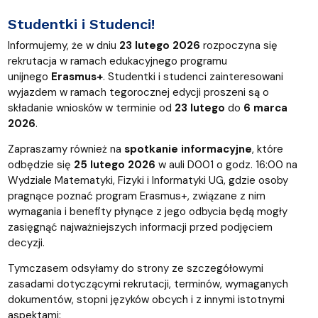
Studentki i Studenci!
Informujemy, że w dniu
23 lutego 2026
rozpoczyna się
rekrutacja w ramach edukacyjnego programu
unijnego
Erasmus+
. Studentki i studenci zainteresowani
wyjazdem w ramach tegorocznej edycji proszeni są o
składanie wniosków w terminie od
23 lutego
do
6 marca
2026
.
Zapraszamy również na
spotkanie informacyjne
, które
odbędzie się
25 lutego 2026
w auli D001 o godz. 16:00 na
Wydziale Matematyki, Fizyki i Informatyki UG, gdzie osoby
pragnące poznać program Erasmus+, związane z nim
wymagania i benefity płynące z jego odbycia będą mogły
zasięgnąć najważniejszych informacji przed podjęciem
decyzji.
Tymczasem odsyłamy do strony ze szczegółowymi
zasadami dotyczącymi rekrutacji, terminów, wymaganych
dokumentów, stopni języków obcych i z innymi istotnymi
aspektami: