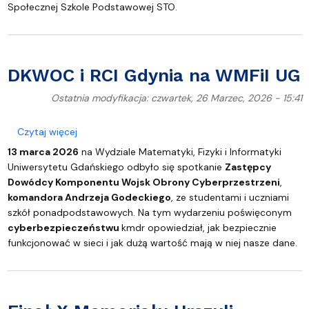
Społecznej Szkole Podstawowej STO.
DKWOC i RCI Gdynia na WMFiI UG
Ostatnia modyfikacja: czwartek, 26 Marzec, 2026 - 15:41
o DKWOC i RCI Gdynia na WMFiI UG
Czytaj więcej
13 marca 2026
na Wydziale Matematyki, Fizyki i Informatyki
Uniwersytetu Gdańskiego odbyło się spotkanie
Zastępcy
Dowódcy Komponentu Wojsk Obrony Cyberprzestrzeni
,
komandora Andrzeja Godeckiego
, ze studentami i uczniami
szkół ponadpodstawowych. Na tym wydarzeniu poświęconym
cyberbezpieczeństwu
kmdr opowiedział, jak bezpiecznie
funkcjonować w sieci i jak dużą wartość mają w niej nasze dane.