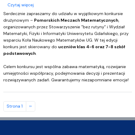
o Pomorskie Mecze Matematyczne 2025/2026
Czytaj więcej
Serdecznie zapraszamy do udziału w wyjątkowym konkursie
drużynowym –
Pomorskich Meczach Matematycznych
,
organizowanych przez Stowarzyszenie "bez rutyny" i Wydział
Matematyki, Fizyki i Informatyki Uniwersytetu Gdańskiego, przy
wsparciu Koła Naukowego Matematyków UG. W tej edycji
konkurs jest skierowany do
uczniów klas 4-6 oraz 7-8 szkół
podstawowych
.
Celem konkursu jest wspólna zabawa matematyką, rozwijanie
umiejętności współpracy, podejmowania decyzji i prezentacji
rozwiązywanych zadań. Gwarantujemy niezapomniane emocje!
Stronicowanie
Następna strona
Strona 1
››