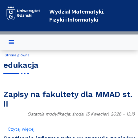
Przejdź do treści
Wydział Matematyki,
Fizyki i Informatyki
Strona główna
edukacja
Zapisy na fakultety dla MMAD st.
II
Ostatnia modyfikacja: środa, 15 Kwiecień, 2026 - 13:18
o Zapisy na fakultety dla MMAD st. II
Czytaj więcej