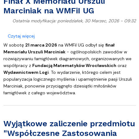
Finał X Memoriału Urszuli
Marciniak na WMFiI UG
Ostatnia modyfikacja: poniedziałek, 30 Marzec, 2026 - 09:32
o Finał X Memoriału Urszuli Marciniak na WMFiI UG
Czytaj więcej
W sobotę
21 marca 2026
na WMFiI UG odbył się
finał
Memoriału Urszuli Marciniak
- ogólnopolskich zawodów w
rozwiązywaniu łamigłówek diagramowych, organizowanych we
współpracy z
Fundacją Matematyków Wrocławskich
oraz
Wydawnictwem Logi
. To wydarzenie, którego celem jest
popularyzacja logicznego myślenia i upamiętnienie pasji Urszuli
Marciniak, ponownie przyciągnęło dziesiątki miłośników
łamigłówek z całego województwa.
Wyjątkowe zaliczenie przedmiotu
"Współczesne Zastosowania