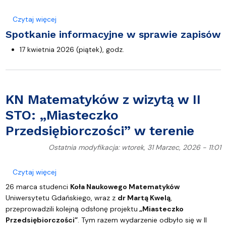
o Zapisy na fakultety i seminaria dla MATEMATYKA s
Czytaj więcej
Spotkanie informacyjne w sprawie zapisów
17 kwietnia 2026 (piątek), godz.
KN Matematyków z wizytą w II
STO: „Miasteczko
Przedsiębiorczości” w terenie
Ostatnia modyfikacja: wtorek, 31 Marzec, 2026 - 11:01
o KN Matematyków z wizytą w II STO: „Miasteczko P
Czytaj więcej
26 marca studenci
Koła Naukowego Matematyków
Uniwersytetu Gdańskiego, wraz z
dr Martą Kwelą
,
przeprowadzili kolejną odsłonę projektu
„Miasteczko
Przedsiębiorczości”
. Tym razem wydarzenie odbyło się w II