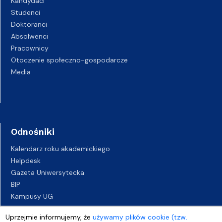
Kandydaci
Studenci
Doktoranci
Absolwenci
Pracownicy
Otoczenie społeczno-gospodarcze
Media
Odnośniki
Kalendarz roku akademickiego
Helpdesk
Gazeta Uniwersytecka
BIP
Kampusy UG
Biuro Karier UG
Uprzejmie informujemy, że
używamy plików cookie (tzw.
Oferty pracy