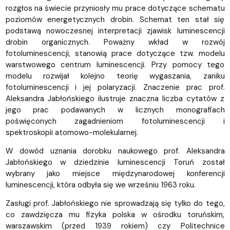
rozgłos na świecie przyniosły mu prace dotyczące schematu
poziomów energetycznych drobin. Schemat ten stał się
podstawą nowoczesnej interpretacji zjawisk luminescencji
drobin organicznych. Poważny wkład w rozwój
fotoluminescencji, stanowią prace dotyczące tzw. modelu
warstwowego centrum luminescencji. Przy pomocy tego
modelu rozwijał kolejno teorię wygaszania, zaniku
fotoluminescencji i jej polaryzacji. Znaczenie prac prof.
Aleksandra Jabłońskiego ilustruje znaczna liczba cytatów z
jego prac podawanych w licznych monografiach
poświęconych zagadnieniom fotoluminescencji i
spektroskopii atomowo-molekularnej.
W dowód uznania dorobku naukowego prof. Aleksandra
Jabłońskiego w dziedzinie luminescencji Toruń został
wybrany jako miejsce międzynarodowej konferencji
luminescencji, która odbyła się we wrześniu 1963 roku.
Zasługi prof. Jabłońskiego nie sprowadzają się tylko do tego,
co zawdzięcza mu fizyka polska w ośrodku toruńskim,
warszawskim (przed 1939 rokiem) czy Politechnice