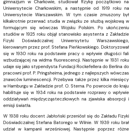
gimnazjum w Charkowie, studiował fizykę początkowo na
Uniwersytecie Charkowskim, a następnie od 1919 roku na
Uniwersytecie Warszawskim. W tym czasie zmuszony był
kilkakrotnie przerwać studia w związku ze służbą wojskową w
formującym się wówczas Wojsku Polskim. Po ukończeniu
studiów w 1925 roku objął stanowisko asystenta z Zakładzie
Fizyki Doświadczalnej Uniwersytetu Warszawskiego,
kierowanym przez prof. Stefana Pieńkowskiego. Doktoryzował
się w 1930 roku na podstawie pracy o wpływie długości fali
wzbudzającej na widma fluorescencji. Następnie w 1931 roku
udaje się jako stypendysta Fundacji Rockefellera do Berlina do
pracowni prof. P. Pringsheima, jednego z najlepszych wówczas
znawców luminescencji. Przebywa także przez kilka miesięcy
w Hamburgu w Zakładzie prof. O. Sterna. Po powrocie do kraju
habilituje się w 1934 roku na podstawie rozprawy o wpływie
oddziaływań międzycząsteczkowych na zjawiska absorpcji i
emisji światła.
W 1938 roku docent Jabłoński przeniósł się do Zakładu Fizyki
Doświadczalnej Stefana Batorego w Wilnie. W 1939 roku brał
udział w kampanii wrześniowej. Następnie poprzez różne