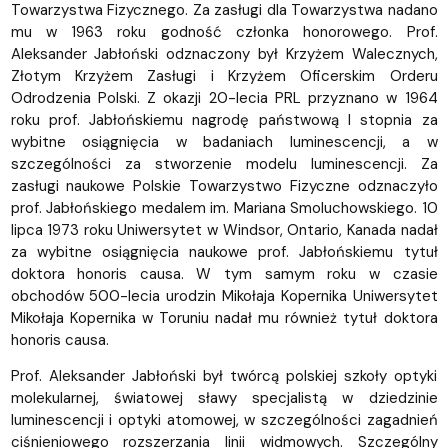
Towarzystwa Fizycznego. Za zasługi dla Towarzystwa nadano
mu w 1963 roku godność członka honorowego. Prof.
Aleksander Jabłoński odznaczony był Krzyżem Walecznych,
Złotym Krzyżem Zasługi i Krzyżem Oficerskim Orderu
Odrodzenia Polski. Z okazji 20-lecia PRL przyznano w 1964
roku prof. Jabłońskiemu nagrodę państwową I stopnia za
wybitne osiągnięcia w badaniach luminescencji, a w
szczególności za stworzenie modelu luminescencji. Za
zasługi naukowe Polskie Towarzystwo Fizyczne odznaczyło
prof. Jabłońskiego medalem im. Mariana Smoluchowskiego. 10
lipca 1973 roku Uniwersytet w Windsor, Ontario, Kanada nadał
za wybitne osiągnięcia naukowe prof. Jabłońskiemu tytuł
doktora honoris causa. W tym samym roku w czasie
obchodów 500-lecia urodzin Mikołaja Kopernika Uniwersytet
Mikołaja Kopernika w Toruniu nadał mu również tytuł doktora
honoris causa.
Prof. Aleksander Jabłoński był twórcą polskiej szkoły optyki
molekularnej, światowej sławy specjalistą w dziedzinie
luminescencji i optyki atomowej, w szczególności zagadnień
ciśnieniowego rozszerzania linii widmowych. Szczególny