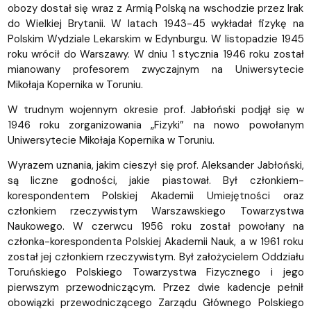
obozy dostał się wraz z Armią Polską na wschodzie przez Irak
do Wielkiej Brytanii. W latach 1943-45 wykładał fizykę na
Polskim Wydziale Lekarskim w Edynburgu. W listopadzie 1945
roku wrócił do Warszawy. W dniu 1 stycznia 1946 roku został
mianowany profesorem zwyczajnym na Uniwersytecie
Mikołaja Kopernika w Toruniu.
W trudnym wojennym okresie prof. Jabłoński podjął się w
1946 roku zorganizowania „Fizyki” na nowo powołanym
Uniwersytecie Mikołaja Kopernika w Toruniu.
Wyrazem uznania, jakim cieszył się prof. Aleksander Jabłoński,
są liczne godności, jakie piastował. Był członkiem-
korespondentem Polskiej Akademii Umiejętności oraz
członkiem rzeczywistym Warszawskiego Towarzystwa
Naukowego. W czerwcu 1956 roku został powołany na
członka-korespondenta Polskiej Akademii Nauk, a w 1961 roku
został jej członkiem rzeczywistym. Był założycielem Oddziału
Toruńskiego Polskiego Towarzystwa Fizycznego i jego
pierwszym przewodniczącym. Przez dwie kadencje pełnił
obowiązki przewodniczącego Zarządu Głównego Polskiego