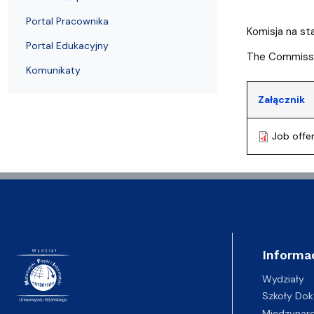
Wydziałowe Komisje i Zespoły
Badania naukowe
Portal Pracownika
Aktualności
Praktyki
Portal Pracownika
Komisja na s
Portal Edukacyjny
The Commiss
Komunikaty
Załącznik
Job offe
Informa
Wydziały
Szkoły Dok
Międzynar