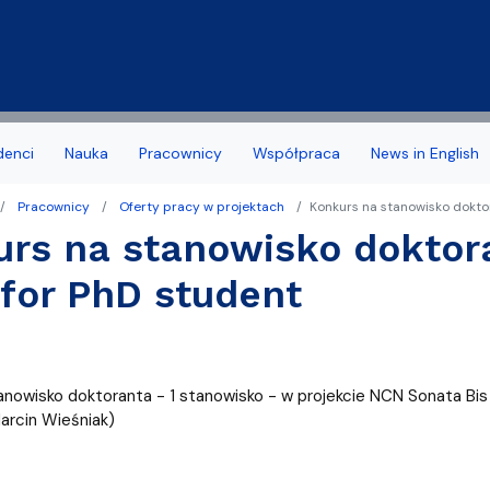
Przejdź do treści
denci
Nauka
Pracownicy
Współpraca
News in English
Pracownicy
Oferty pracy w projektach
Konkurs na stanowisko doktor
a Wydziału
 stypendia, obrony, nagrody
acyjny
Deklaracja dostępności
Biuro Karier
rs na stanowisko doktora
noris Causa
we
Jakość kształcenia
 for PhD student
amowe Kierunków
tudenta 1 roku
Programy studiów zakońc
ziału
 studencka
Samorząd Studentów
anowisko doktoranta - 1 stanowisko - w projekcie NCN Sonata Bis p
Dziekanatu
Dofinansowanie aktywności
Marcin Wieśniak)
yplomowe