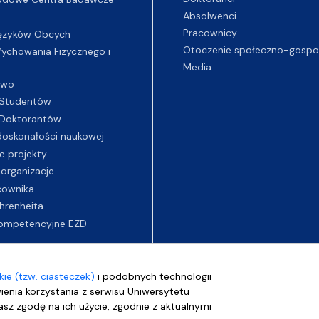
Absolwenci
Pracownicy
ęzyków Obcych
Otoczenie społeczno-gospo
chowania Fizycznego i
Media
two
Studentów
Doktorantów
oskonałości naukowej
e projekty
 organizacje
cownika
hrenheita
ompetencyjne EZD
ie (tzw. ciasteczek)
i podobnych technologii
wienia korzystania z serwisu Uniwersytetu
sz zgodę na ich użycie, zgodnie z aktualnymi