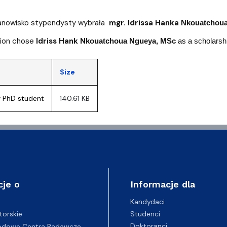
tanowisko stypendysty wybrała
mgr. Idrissa Hanka
Nkouatchoua
ion chose
Idriss Hank
N
kouatchoua Ngueya, MSc
as a scholarshi
Size
r PhD student
140.61 KB
cje o
Informacje dla
Kandydaci
Studenci
torskie
Doktoranci
odowe Centra Badawcze