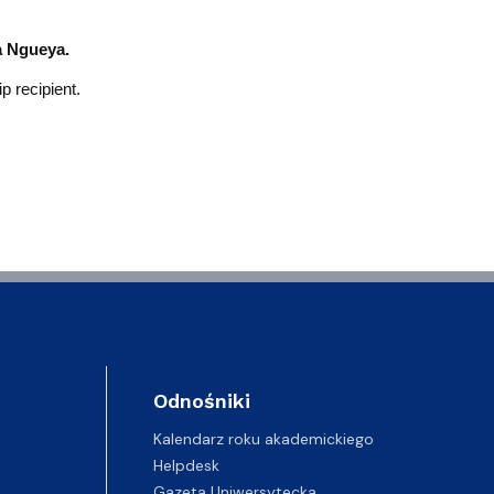
 Ngueya.
p recipient.
Odnośniki
Kalendarz roku akademickiego
Helpdesk
Gazeta Uniwersytecka