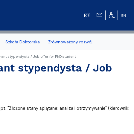
Szkoła Doktorska
Zrównoważony rozwój
ant stypendysta / Job offer for PhD student
nt stypendysta / Job
zonych naborów
t. "Złożone stany splątane: analiza i otrzymywanie" (kierownik:
 studenckiej WMFiI