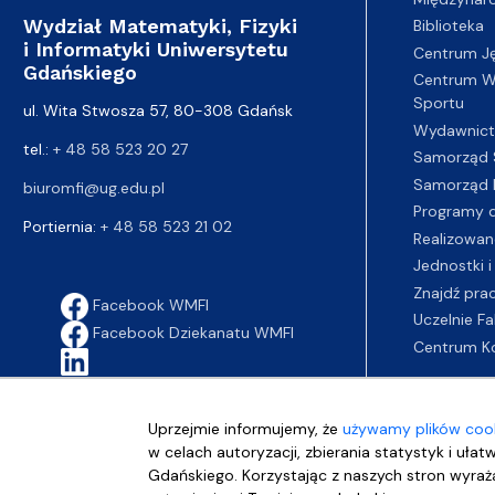
Wydział Matematyki, Fizyki
Biblioteka
i Informatyki Uniwersytetu
Centrum J
Gdańskiego
Centrum Wy
Sportu
ul. Wita Stwosza 57, 80-308 Gdańsk
Wydawnic
tel.:
+ 48 58 523 20 27
Samorząd 
Samorząd 
biuromfi@ug.edu.pl
Programy d
Portiernia:
+ 48 58 523 21 02
Realizowan
Jednostki i
Znajdź pra
Facebook WMFI
Uczelnie Fa
Facebook Dziekanatu WMFI
Centrum K
Uprzejmie informujemy, że
używamy plików cook
w celach autoryzacji, zbierania statystyk i ułat
Gdańskiego. Korzystając z naszych stron wyraża