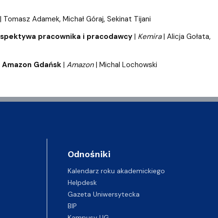
|
Tomasz Adamek, Michał Góraj, Sekinat Tijani
perspektywa pracownika i pracodawcy
|
Kemira
|
Alicja Gołata,
 at Amazon Gdańsk
|
Amazon
| Michal Lochowski
Odnośniki
Kalendarz roku akademickiego
Helpdesk
Gazeta Uniwersytecka
BIP
Kampusy UG