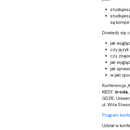
Wydziałowe Komisje i Zespoły
Badania naukowe
Portal Pracownika
Aktualności
Praktyki
studiujes
studiujes
są kompe
Dowiedz się c
jak wyglą
czy język
czy znajo
jak wyglą
jak spraw
w jaki sp
Konferencja
KIEDY:
środa,
GDZIE: Uniwer
ul. Wita Stw
Program konfe
Udział w konf