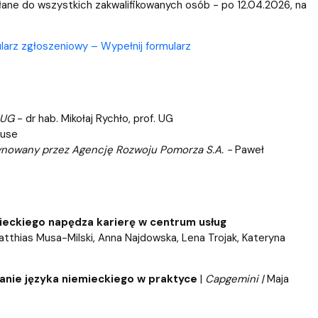
słane do wszystkich zakwalifikowanych osób - po 12.04.2026, na
rz zgłoszeniowy – Wypełnij formularz
 UG
- dr hab. Mikołaj Rychło, prof. UG
ause
dynowany przez Agencję Rozwoju Pomorza S.A. -
Paweł
mieckiego napędza karierę w centrum usług
atthias Musa-Milski, Anna Najdowska, Lena Trojak, Kateryna
tanie języka niemieckiego w praktyce
|
Capgemini |
Maja