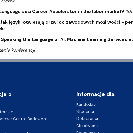
Przerwa
0 Language as a Career Accelerator in the labor market?
ISS
0 Jak języki otwierają drzwi do zawodowych możliwości - 
ska
0 Speaking the Language of AI: Machine Learning Services
enie konferencji
cje o
Informacje dla
Kandydaci
Studenci
torskie
Doktoranci
odowe Centra Badawcze
Absolwenci
Pracownicy