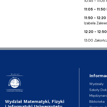
10:45 - 11:05
11:05 - 11:5
11:50 - 12:2
Izabela Zalew
12:20 - 12:5
13.00
Zakończ
Informa
Wydziały
Szkoły Dok
Międzynar
Wydział Matematyki, Fizyki
Biblioteka
i Informatyki Uniwersytetu