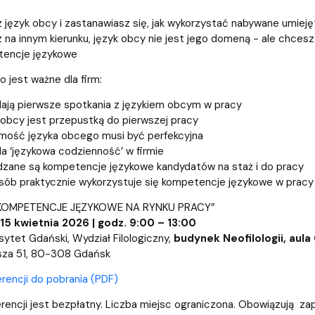
z język obcy i zastanawiasz się, jak wykorzystać nabywane umieję
z na innym kierunku, język obcy nie jest jego domeną - ale chc
tencje językowe
o jest ważne dla firm:
dają pierwsze spotkania z językiem obcym w pracy
 obcy jest przepustką do pierwszej pracy
mość języka obcego musi być perfekcyjna
da ‘językowa codzienność’ w firmie
dzane są kompetencje językowe kandydatów na staż i do pracy
osób praktycznie wykorzystuje się kompetencje językowe w pracy
 „KOMPETENCJE JĘZYKOWE NA RYNKU PRACY”
 15 kwietnia 2026 | godz. 9:00 – 13:00
sytet Gdański, Wydział Filologiczny,
budynek Neofilologii, aula
osza 51, 80-308 Gdańsk
rencji do pobrania (PDF)
erencji jest bezpłatny. Liczba miejsc ograniczona. Obowiązują za