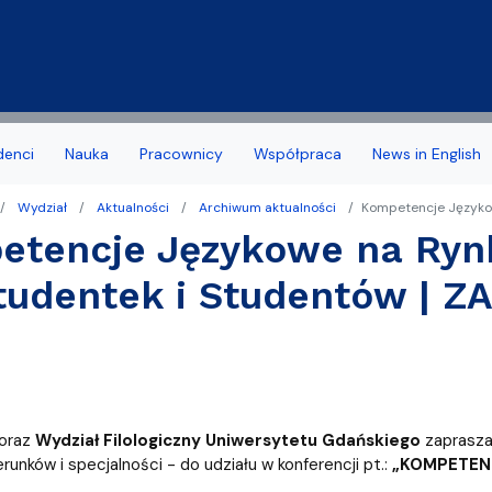
Przejdź do treści
denci
Nauka
Pracownicy
Współpraca
News in English
Wydział
Aktualności
Archiwum aktualności
Kompetencje Językow
a Wydziału
 stypendia, obrony, nagrody
acyjny
Deklaracja dostępności
Biuro Karier
tencje Językowe na Rynk
noris Causa
we
Jakość kształcenia
tudentek i Studentów | ZA
amowe Kierunków
tudenta 1 roku
Programy studiów zakońc
ziału
 studencka
Samorząd Studentów
Dziekanatu
Dofinansowanie aktywności
oraz
Wydział Filologiczny Uniwersytetu Gdańskiego
zaprasza
yplomowe
runków i specjalności - do udziału w konferencji pt.:
„KOMPETEN