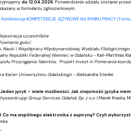
rzyjmujemy
do 12.04.2026
. Potwierdzenie udziału zostanie prze
skazany w formularzu zgłoszeniowym.
u
Konferencja KOMPETENCJE JĘZYKOWE NA RYNKU PRACY | Formula
Rejestracja uczestników
Powitanie gości
s. Nauki i Współpracy Międzynarodowej Wydziału Filologicznego
alny Republiki Federalnej Niemiec w Gdańsku
- Karl-Matthias Kl
połu Przyciągania Talentów, Projekt Invest in Pomerania koor
ura Karier Uniwersytetu Gdańskiego
- Aleksandra Stenke
 Jeden język – wiele możliwości. Jak znajomość języka nie
thyssenkrupp Group Services Gdańsk Sp. z o.o.
| Marek Kraska, M
5 Co ma wspólnego elektronika z aspiryną? Czyli wykorzys
wska