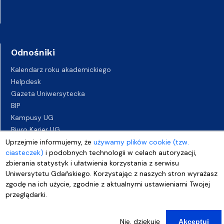
Odnośniki
Kalendarz roku akademickiego
Helpdesk
Gazeta Uniwersytecka
BIP
Kampusy UG
Biuro Karier UG
Oferty pracy
Uprzejmie informujemy, że
używamy plików cookie (tzw.
ciasteczek)
i podobnych technologii w celach autoryzacji,
Deklaracja dostępności
zbierania statystyk i ułatwienia korzystania z serwisu
Uniwersytetu Gdańskiego. Korzystając z naszych stron wyrażasz
zgodę na ich użycie, zgodnie z aktualnymi ustawieniami Twojej
przeglądarki.
Nie, dziękuję
Akceptuj