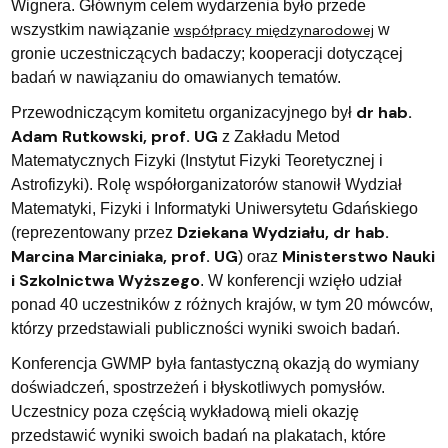
Wignera. Głównym celem wydarzenia było przede
wszystkim nawiązanie
współpracy międzynarodowej
w
gronie uczestniczących badaczy; kooperacji dotyczącej
badań w nawiązaniu do omawianych tematów.
dr hab.
Przewodniczącym komitetu organizacyjnego był
Adam Rutkowski, prof. UG
z Zakładu Metod
Matematycznych Fizyki (Instytut Fizyki Teoretycznej i
Astrofizyki). Rolę współorganizatorów stanowił Wydział
Matematyki, Fizyki i Informatyki Uniwersytetu Gdańskiego
Dziekana Wydziału, dr hab.
(reprezentowany przez
Marcina Marciniaka, prof. UG
Ministerstwo Nauki
) oraz
i Szkolnictwa Wyższego
. W konferencji wzięło udział
ponad 40 uczestników z różnych krajów, w tym 20 mówców,
którzy przedstawiali publiczności wyniki swoich badań.
Konferencja GWMP była fantastyczną okazją do wymiany
doświadczeń, spostrzeżeń i błyskotliwych pomysłów.
Uczestnicy poza częścią wykładową mieli okazję
przedstawić wyniki swoich badań na plakatach, które