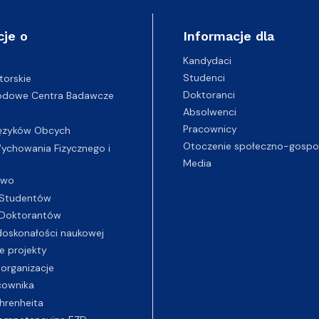
cje o
Informacje dla
Kandydaci
Studenci
torskie
Doktoranci
odowe Centra Badawcze
Absolwenci
Pracownicy
ęzyków Obcych
Otoczenie społeczno-gospo
chowania Fizycznego i
Media
two
Studentów
Doktorantów
oskonałości naukowej
e projekty
 organizacje
cownika
hrenheita