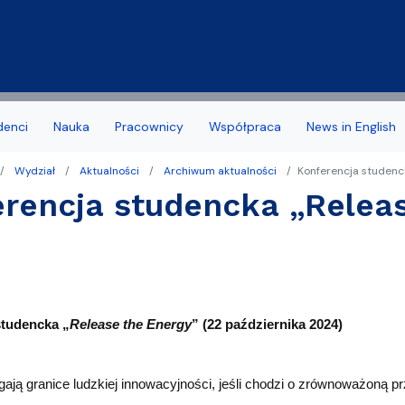
Przejdź do treści
denci
Nauka
Pracownicy
Współpraca
News in English
Wydział
Aktualności
Archiwum aktualności
Konferencja studenc
a Wydziału
 stypendia, obrony, nagrody
acyjny
Deklaracja dostępności
Biuro Karier
rencja studencka „Releas
noris Causa
we
Jakość kształcenia
amowe Kierunków
tudenta 1 roku
Programy studiów zakońc
ziału
 studencka
Samorząd Studentów
studencka „
Release the Energy
” (22 października 2024)
Dziekanatu
Dofinansowanie aktywności
yplomowe
gają granice ludzkiej innowacyjności, jeśli chodzi o zrównoważoną p