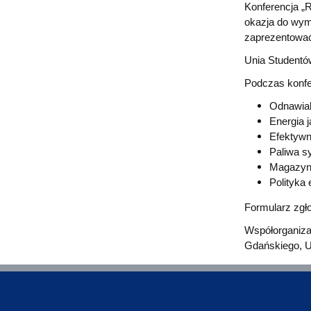
Wydziałowe Komisje i Zespoły
Badania naukowe
Portal Pracownika
Aktualności
Praktyki
Konferencja „R
okazja do wym
zaprezentować 
Unia Studentów
Podczas konfe
Odnawial
Energia 
Efektywn
Paliwa s
Magazyno
Polityka 
Formularz zgło
Współorganiza
Gdańskiego, U