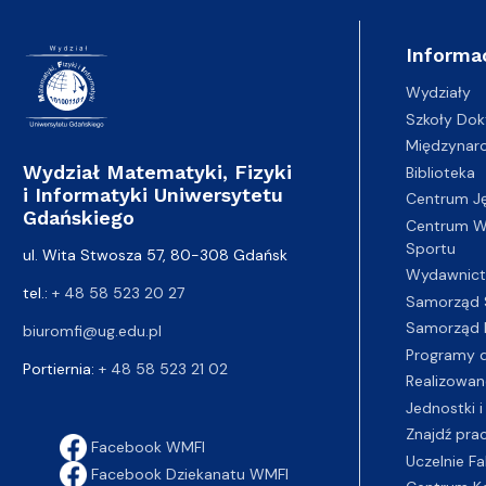
Informa
Wydziały
Szkoły Dok
Międzynar
Wydział Matematyki, Fizyki
Biblioteka
i Informatyki Uniwersytetu
Centrum J
Gdańskiego
Centrum Wy
Sportu
ul. Wita Stwosza 57, 80-308 Gdańsk
Wydawnic
tel.:
+ 48 58 523 20 27
Samorząd 
Samorząd 
biuromfi@ug.edu.pl
Programy d
Portiernia:
+ 48 58 523 21 02
Realizowan
Jednostki i
Znajdź pra
Facebook WMFI
Uczelnie Fa
Facebook Dziekanatu WMFI