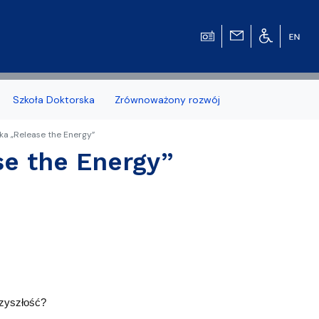
Szkoła Doktorska
Zrównoważony rozwój
ka „Release the Energy”
e the Energy”
zonych naborów
 studenckiej WMFiI
rzyszłość?