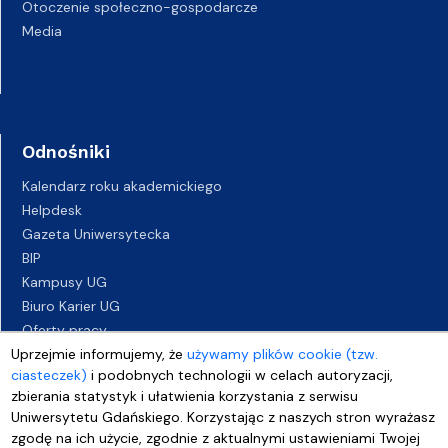
Otoczenie społeczno-gospodarcze
Media
Odnośniki
Kalendarz roku akademickiego
Helpdesk
Gazeta Uniwersytecka
BIP
Kampusy UG
Biuro Karier UG
Oferty pracy
Deklaracja dostępności
Uprzejmie informujemy, że
używamy plików cookie (tzw.
ciasteczek)
i podobnych technologii w celach autoryzacji,
zbierania statystyk i ułatwienia korzystania z serwisu
Uniwersytetu Gdańskiego. Korzystając z naszych stron wyrażasz
zgodę na ich użycie, zgodnie z aktualnymi ustawieniami Twojej