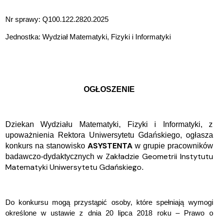
Nr sprawy:
Q100.122.2820.2025
Jednostka: Wydział Matematyki, Fizyki i Informatyki
OG
ŁOSZENIE
Dziekan Wydziału Matematyki, Fizyki i Informatyki, z
upoważnienia Rektora Uniwersytetu Gdańskiego, ogłasza
ASYSTENTA
konkurs na stanowisko
w grupie pracownik
ó
w
w Zakładzie Geometrii Instytutu
badawczo-dydaktycznych
Matematyki Uniwersytetu Gdańskiego
.
Do konkursu mogą przystąpić osoby, kt
ó
re spe
łniają wymogi
określone w ustawie z dnia 20 lipca 2018 roku – Prawo o