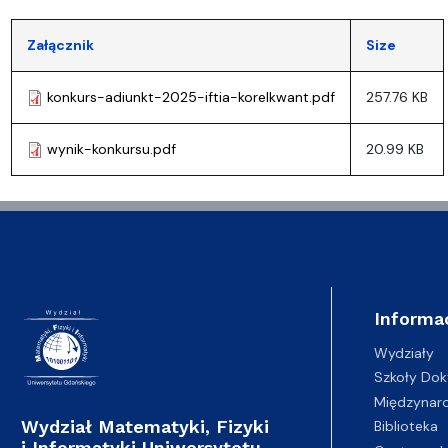
Załącznik
Size
konkurs-adiunkt-2025-iftia-korelkwant.pdf
257.76 KB
wynik-konkursu.pdf
20.99 KB
Informa
Wydziały
Szkoły Dok
Międzynar
Wydział Matematyki, Fizyki
Biblioteka
i Informatyki Uniwersytetu