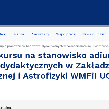
Przejdź do treści
denci
Nauka
Pracownicy
Współpraca
News in English
upie pracowników badawczo-dydaktycznych w Zakładzie Korelacji Kwantowych In
a Wydziału
 stypendia, obrony, nagrody
acyjny
Deklaracja dostępności
Biuro Karier
ursu na stanowisko adiu
noris Causa
we
Jakość kształcenia
ydaktycznych w Zakładzi
amowe Kierunków
tudenta 1 roku
Programy studiów zakońc
znej i Astrofizyki WMFiI U
ziału
 studencka
Samorząd Studentów
Dziekanatu
Dofinansowanie aktywności
yplomowe
tualna.