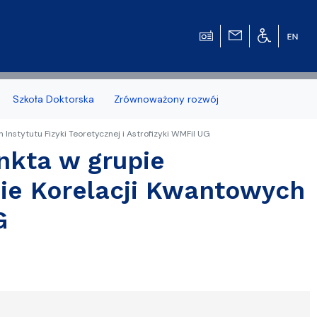
Szkoła Doktorska
Zrównoważony rozwój
stytutu Fizyki Teoretycznej i Astrofizyki WMFiI UG
nkta w grupie
e Korelacji Kwantowych
zonych naborów
G
 studenckiej WMFiI