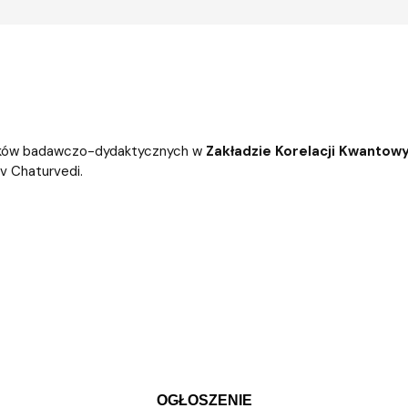
ików badawczo-dydaktycznych w
Zakładzie Korelacji Kwantowyc
v Chaturvedi.
OGŁOSZENIE