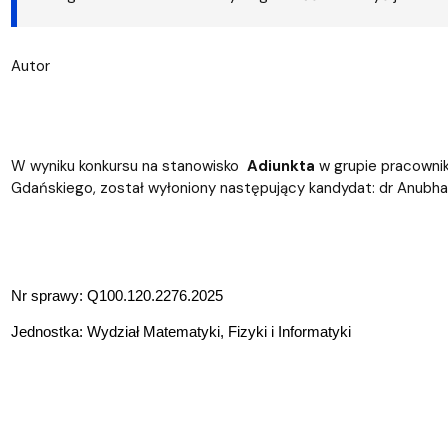
Wydziałowe Komisje i Zespoły
Badania naukowe
Portal Pracownika
Aktualności
Praktyki
Autor
W wyniku konkursu na stanowisko
Adiunkta
w grupie pracown
Gdańskiego, został wyłoniony następujący kandydat: dr Anubha
Nr sprawy:
Q100.120.2276.2025
Jednostka: Wydział Matematyki, Fizyki i Informatyki