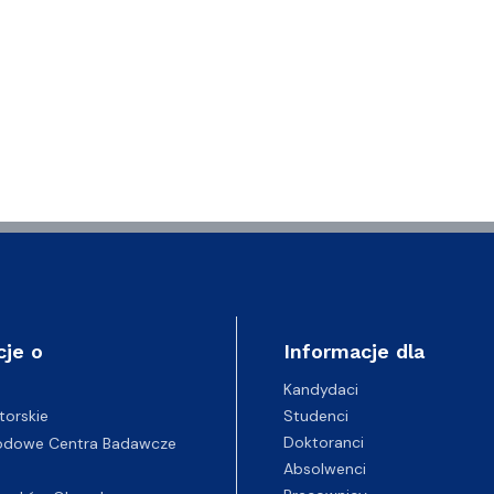
cje o
Informacje dla
Kandydaci
Studenci
torskie
Doktoranci
odowe Centra Badawcze
Absolwenci