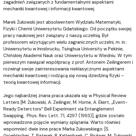
zagadnień związanych z fundamentalnymi aspektami
mechaniki kwantowej i informacji kwantowej.
Marek Żukowski jest absolwentem Wydziału Matematyki,
Fizyki i Chemii Uniwersytetu Gdańskiego. Od początku swojej
pracy naukowej jest związany z naszą uczelnią. Był
profesorem wizytującym wielu zagranicznych uczelni, m. in.:
Uniwersytetu w Innsbrucku, Tsinghua University w Pekinie,
Chińskiej Akademii Nauk oraz Uniwersytetu w Wiedniu. W tym
pierwszym nawiązał współpracę z prof. Antonem Zeilingerem i
rozwinął swoje zainteresowania nieklasycznymi aspektami
mechaniki kwantowej i rodzącą się nową dziedziną fizyki –
teorią kwantowej informacji.
Jego najbardziej znana praca ukazała się w Physical Review
Letters [M. Żukowski, A. Zeilinger, M. Horne, A. Ekert, „Event-
Ready Deterctors” Bell Experiment via Entanglement
Swapping, Phys. Rev. Lett. 71, 4297 (1993)], gdzie zostało
wprowadzone pojęcie wymiany splątania. Warto również
wspomnieć dwie inne prace Marka Żukowskiego: [S.
Groeblacher, T. Paterek, R. Kaltenbaek, C. Brukner, M. Żukowski,