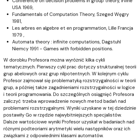
Conference on decision problems in group theory, Irvine
USA 1969,
Fundamentals of Computation Theory, Szeged Węgry
1981,
Les arbres en algebre et en programmation, Lille Francja
1979 ,
Automata theory : infinite computations, Dagstuhl
Niemcy 1991 - Games with forbidden positions.
W dorobku Profesora można wyróżnić kilka cykli
tematycznych. Pierwszy cykl prac dotyczy strukturalnej teorii
grup abelowych oraz grup nilpotentnych. W kolejnym cyklu
Profesor zajmował się problematyką rozstrzygalności w teorii
grup, a później także zagadnieniami rozstrzygalności w logice
i teorii programowania. Do szczególnych osiągnięć Profesora
zaliczyć trzeba wprowadzenie nowych metod badań nad
problemami rozstrzygalnymi. Wyniki uzyskane w tej dziedzinie
postawiły Go w rzędzie najwybitniejszych specjalistów.
Dalsze wartościowe wyniki Profesor uzyskał w badaniach nad
różnymi podteoriami arytmetyki wielu następników oraz ich
związkami z odpowiednimi klasami automatów.