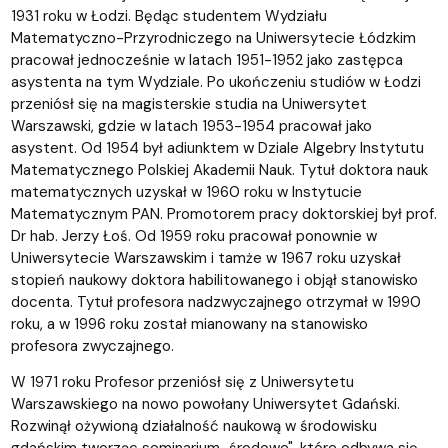
1931 roku w Łodzi. Będąc studentem Wydziału
Matematyczno-Przyrodniczego na Uniwersytecie Łódzkim
pracował jednocześnie w latach 1951-1952 jako zastępca
asystenta na tym Wydziale. Po ukończeniu studiów w Łodzi
przeniósł się na magisterskie studia na Uniwersytet
Warszawski, gdzie w latach 1953-1954 pracował jako
asystent. Od 1954 był adiunktem w Dziale Algebry Instytutu
Matematycznego Polskiej Akademii Nauk. Tytuł doktora nauk
matematycznych uzyskał w 1960 roku w Instytucie
Matematycznym PAN. Promotorem pracy doktorskiej był prof.
Dr hab. Jerzy Łoś. Od 1959 roku pracował ponownie w
Uniwersytecie Warszawskim i tamże w 1967 roku uzyskał
stopień naukowy doktora habilitowanego i objął stanowisko
docenta. Tytuł profesora nadzwyczajnego otrzymał w 1990
roku, a w 1996 roku został mianowany na stanowisko
profesora zwyczajnego.
W 1971 roku Profesor przeniósł się z Uniwersytetu
Warszawskiego na nowo powołany Uniwersytet Gdański.
Rozwinął ożywioną działalność naukową w środowisku
gdańskim tworząc seminarium „środowe", które odbywa się