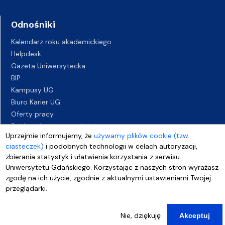
Odnośniki
Kalendarz roku akademickiego
Helpdesk
Gazeta Uniwersytecka
BIP
Kampusy UG
Biuro Karier UG
Oferty pracy
Deklaracja dostępności
Uprzejmie informujemy, że
używamy plików cookie (tzw.
ciasteczek)
i podobnych technologii w celach autoryzacji,
zbierania statystyk i ułatwienia korzystania z serwisu
Uniwersytetu Gdańskiego. Korzystając z naszych stron wyrażasz
zgodę na ich użycie, zgodnie z aktualnymi ustawieniami Twojej
przeglądarki.
Nie, dziękuję
Akceptuj