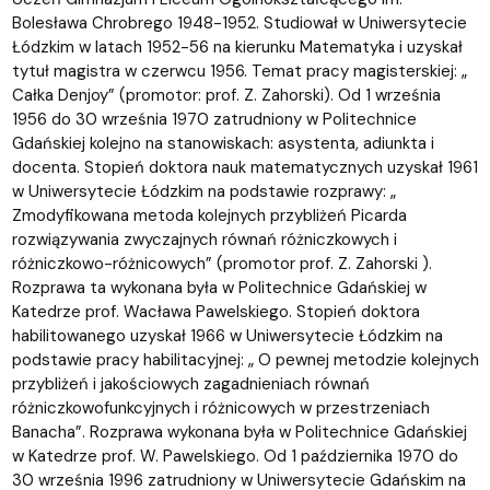
Bolesława Chrobrego 1948-1952. Studiował w Uniwersytecie
Łódzkim w latach 1952-56 na kierunku Matematyka i uzyskał
tytuł magistra w czerwcu 1956. Temat pracy magisterskiej: „
Całka Denjoy” (promotor: prof. Z. Zahorski). Od 1 września
1956 do 30 września 1970 zatrudniony w Politechnice
Gdańskiej kolejno na stanowiskach: asystenta, adiunkta i
docenta. Stopień doktora nauk matematycznych uzyskał 1961
w Uniwersytecie Łódzkim na podstawie rozprawy: „
Zmodyfikowana metoda kolejnych przybliżeń Picarda
rozwiązywania zwyczajnych równań różniczkowych i
różniczkowo-różnicowych” (promotor prof. Z. Zahorski ).
Rozprawa ta wykonana była w Politechnice Gdańskiej w
Katedrze prof. Wacława Pawelskiego. Stopień doktora
habilitowanego uzyskał 1966 w Uniwersytecie Łódzkim na
podstawie pracy habilitacyjnej: „ O pewnej metodzie kolejnych
przybliżeń i jakościowych zagadnieniach równań
różniczkowofunkcyjnych i różnicowych w przestrzeniach
Banacha”. Rozprawa wykonana była w Politechnice Gdańskiej
w Katedrze prof. W. Pawelskiego. Od 1 października 1970 do
30 września 1996 zatrudniony w Uniwersytecie Gdańskim na