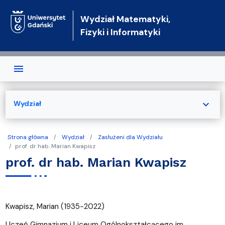
Przejdź do treści
Wydział Matematyki,
Fizyki i Informatyki
expand_more
Wydział
Strona główna
Wydział
Zasłużeni dla Wydziału
prof. dr hab. Marian Kwapisz
prof. dr hab. Marian Kwapisz
Kwapisz, Marian (1935-2022)
Uczeń Gimnazjum i Liceum Ogólnokształcącego im.