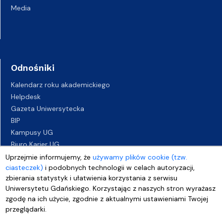
Media
Odnośniki
Kalendarz roku akademickiego
Helpdesk
Gazeta Uniwersytecka
BIP
Kampusy UG
Biuro Karier UG
Oferty pracy
Uprzejmie informujemy, że
używamy plików cookie (tzw.
ciasteczek)
i podobnych technologii w celach autoryzacji,
Deklaracja dostępności
zbierania statystyk i ułatwienia korzystania z serwisu
Uniwersytetu Gdańskiego. Korzystając z naszych stron wyrażasz
zgodę na ich użycie, zgodnie z aktualnymi ustawieniami Twojej
przeglądarki.