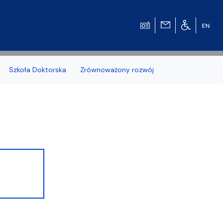
Szkoła Doktorska
Zrównoważony rozwój
zonych naborów
 studenckiej WMFiI