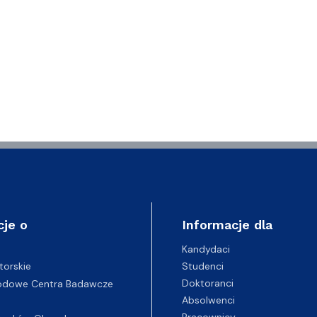
cje o
Informacje dla
Kandydaci
Studenci
torskie
Doktoranci
odowe Centra Badawcze
Absolwenci
Pracownicy