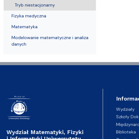
Wydziałowe Komisje i Zespoły
Badania naukowe
Portal Pracownika
Aktualności
Praktyki
Tryb niestacjonarny
Fizyka medyczna
Matematyka
Modelowanie matematyczne i analiza
danych
Informa
Wydziały
Szkoły Dok
Międzynar
Wydział Matematyki, Fizyki
Biblioteka
i Informatyki Uniwersytetu